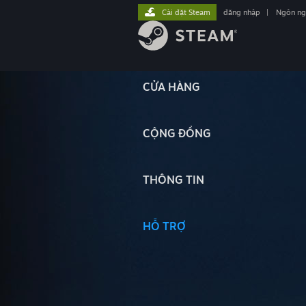
Cài đặt Steam
đăng nhập
|
Ngôn n
CỬA HÀNG
CỘNG ĐỒNG
THÔNG TIN
HỖ TRỢ