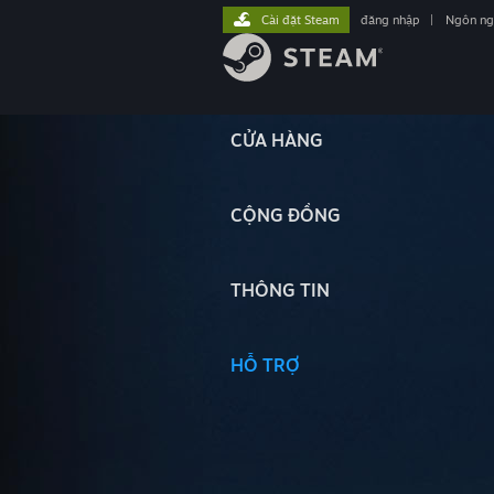
Cài đặt Steam
đăng nhập
|
Ngôn n
CỬA HÀNG
CỘNG ĐỒNG
THÔNG TIN
HỖ TRỢ