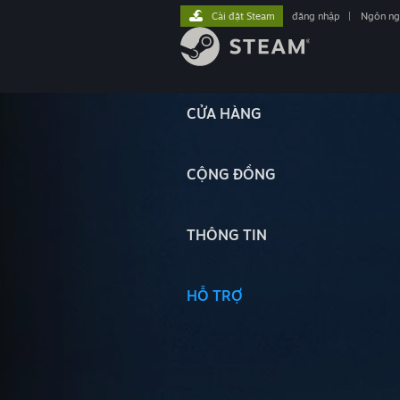
Cài đặt Steam
đăng nhập
|
Ngôn n
CỬA HÀNG
CỘNG ĐỒNG
THÔNG TIN
HỖ TRỢ