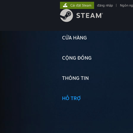
Cài đặt Steam
đăng nhập
|
Ngôn n
CỬA HÀNG
CỘNG ĐỒNG
THÔNG TIN
HỖ TRỢ