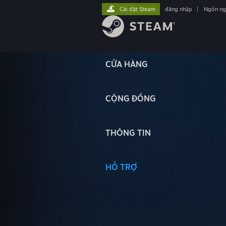
Cài đặt Steam
đăng nhập
|
Ngôn n
CỬA HÀNG
CỘNG ĐỒNG
THÔNG TIN
HỖ TRỢ