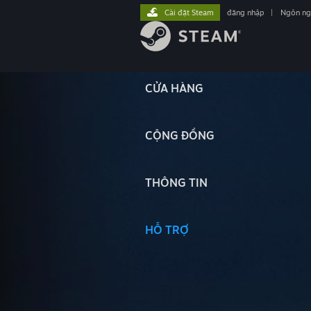
Cài đặt Steam
đăng nhập
|
Ngôn n
CỬA HÀNG
CỘNG ĐỒNG
THÔNG TIN
HỖ TRỢ