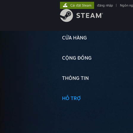
Cài đặt Steam
đăng nhập
|
Ngôn n
CỬA HÀNG
CỘNG ĐỒNG
THÔNG TIN
HỖ TRỢ