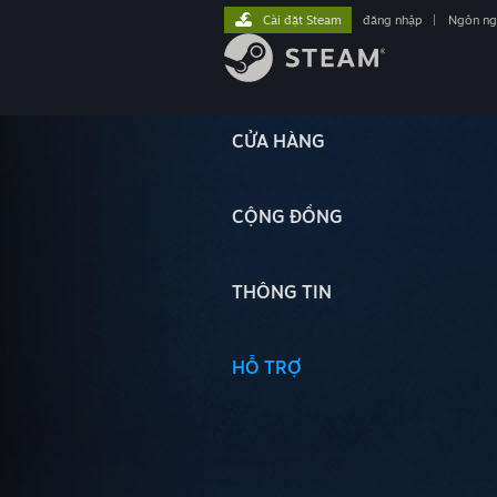
Cài đặt Steam
đăng nhập
|
Ngôn n
CỬA HÀNG
CỘNG ĐỒNG
THÔNG TIN
HỖ TRỢ