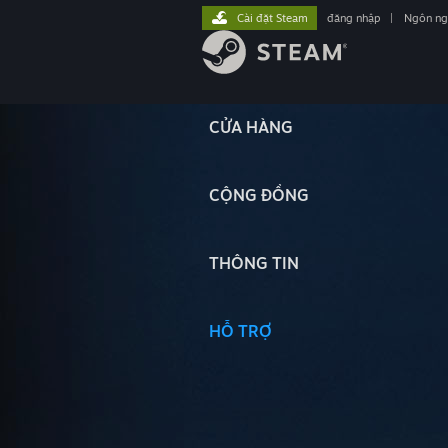
Cài đặt Steam
đăng nhập
|
Ngôn n
CỬA HÀNG
CỘNG ĐỒNG
THÔNG TIN
HỖ TRỢ