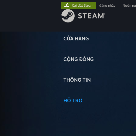
Cài đặt Steam
đăng nhập
|
Ngôn n
CỬA HÀNG
CỘNG ĐỒNG
THÔNG TIN
HỖ TRỢ