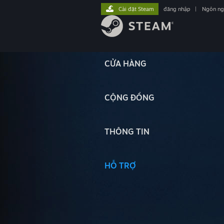
Cài đặt Steam
đăng nhập
|
Ngôn n
CỬA HÀNG
CỘNG ĐỒNG
THÔNG TIN
HỖ TRỢ