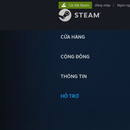
Cài đặt Steam
đăng nhập
|
Ngôn n
CỬA HÀNG
CỘNG ĐỒNG
THÔNG TIN
HỖ TRỢ