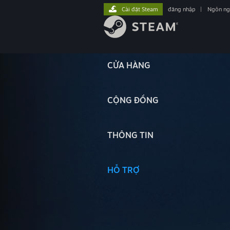
Cài đặt Steam
đăng nhập
|
Ngôn n
CỬA HÀNG
CỘNG ĐỒNG
THÔNG TIN
HỖ TRỢ