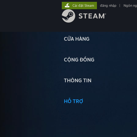
Cài đặt Steam
đăng nhập
|
Ngôn n
CỬA HÀNG
CỘNG ĐỒNG
THÔNG TIN
HỖ TRỢ