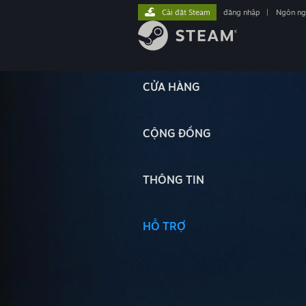
Cài đặt Steam
đăng nhập
|
Ngôn n
CỬA HÀNG
CỘNG ĐỒNG
THÔNG TIN
HỖ TRỢ