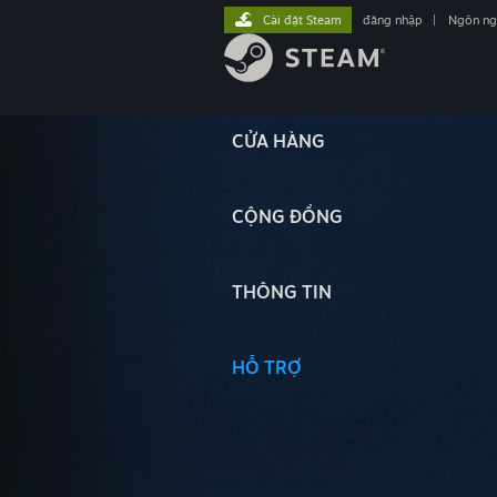
Cài đặt Steam
đăng nhập
|
Ngôn n
CỬA HÀNG
CỘNG ĐỒNG
THÔNG TIN
HỖ TRỢ