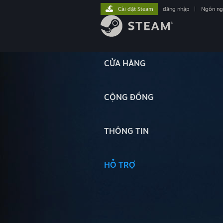
Cài đặt Steam
đăng nhập
|
Ngôn n
CỬA HÀNG
CỘNG ĐỒNG
THÔNG TIN
HỖ TRỢ