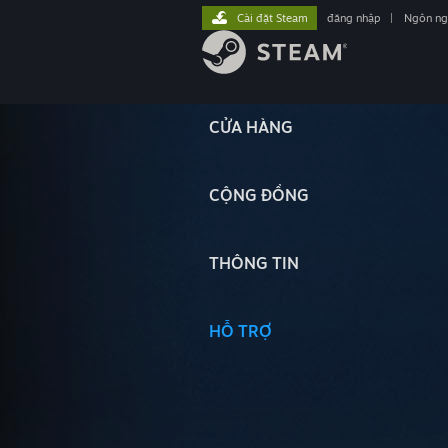
Cài đặt Steam
đăng nhập
|
Ngôn n
CỬA HÀNG
CỘNG ĐỒNG
THÔNG TIN
HỖ TRỢ