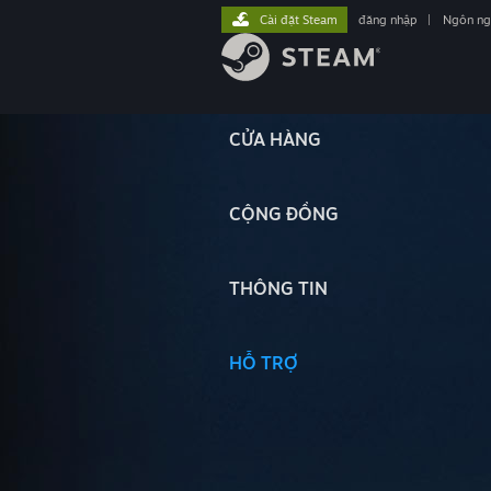
Cài đặt Steam
đăng nhập
|
Ngôn n
CỬA HÀNG
CỘNG ĐỒNG
THÔNG TIN
HỖ TRỢ