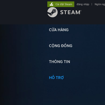
Cài đặt Steam
đăng nhập
|
Ngôn n
CỬA HÀNG
CỘNG ĐỒNG
THÔNG TIN
HỖ TRỢ