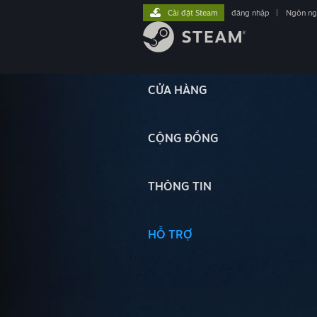
Cài đặt Steam
đăng nhập
|
Ngôn n
CỬA HÀNG
CỘNG ĐỒNG
THÔNG TIN
HỖ TRỢ