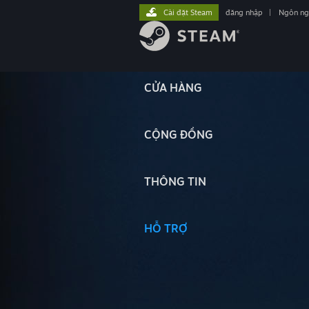
Cài đặt Steam
đăng nhập
|
Ngôn n
CỬA HÀNG
CỘNG ĐỒNG
THÔNG TIN
HỖ TRỢ