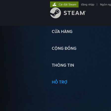
Cài đặt Steam
đăng nhập
|
Ngôn n
CỬA HÀNG
CỘNG ĐỒNG
THÔNG TIN
HỖ TRỢ