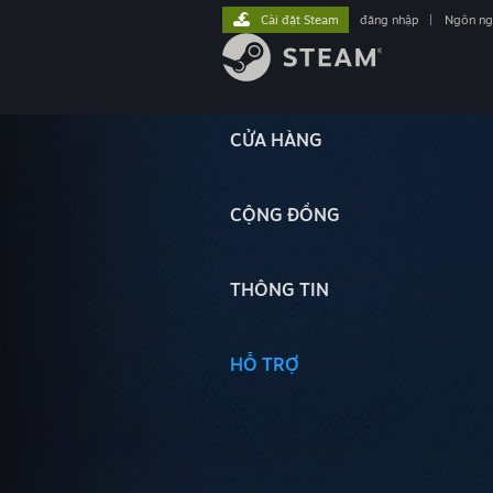
Cài đặt Steam
đăng nhập
|
Ngôn n
CỬA HÀNG
CỘNG ĐỒNG
THÔNG TIN
HỖ TRỢ