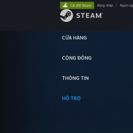
Cài đặt Steam
đăng nhập
|
Ngôn n
CỬA HÀNG
CỘNG ĐỒNG
THÔNG TIN
HỖ TRỢ