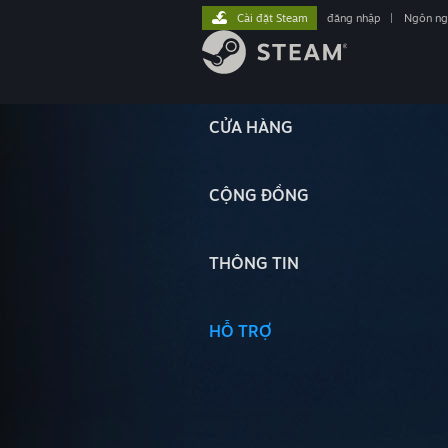
Cài đặt Steam
đăng nhập
|
Ngôn n
CỬA HÀNG
CỘNG ĐỒNG
THÔNG TIN
HỖ TRỢ