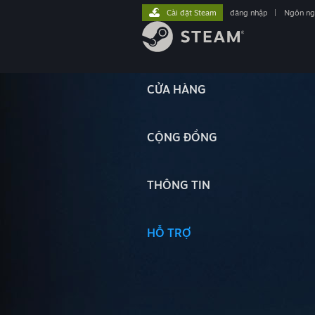
Cài đặt Steam
đăng nhập
|
Ngôn n
CỬA HÀNG
CỘNG ĐỒNG
THÔNG TIN
HỖ TRỢ