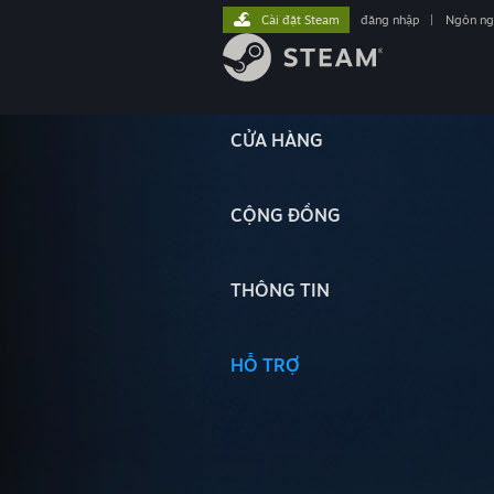
Cài đặt Steam
đăng nhập
|
Ngôn n
CỬA HÀNG
CỘNG ĐỒNG
THÔNG TIN
HỖ TRỢ