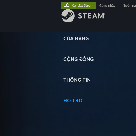
Cài đặt Steam
đăng nhập
|
Ngôn n
CỬA HÀNG
CỘNG ĐỒNG
THÔNG TIN
HỖ TRỢ