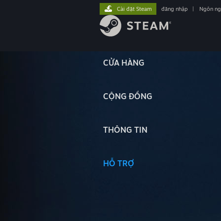
Cài đặt Steam
đăng nhập
|
Ngôn n
CỬA HÀNG
CỘNG ĐỒNG
THÔNG TIN
HỖ TRỢ