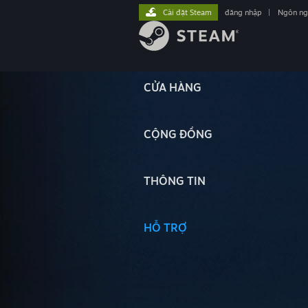
Cài đặt Steam
đăng nhập
|
Ngôn n
CỬA HÀNG
CỘNG ĐỒNG
THÔNG TIN
HỖ TRỢ