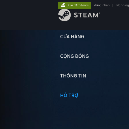
Cài đặt Steam
đăng nhập
|
Ngôn n
CỬA HÀNG
CỘNG ĐỒNG
THÔNG TIN
HỖ TRỢ