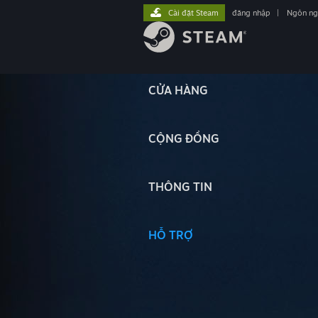
Cài đặt Steam
đăng nhập
|
Ngôn n
CỬA HÀNG
CỘNG ĐỒNG
THÔNG TIN
HỖ TRỢ