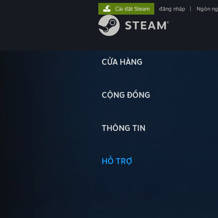
Cài đặt Steam
đăng nhập
|
Ngôn n
CỬA HÀNG
CỘNG ĐỒNG
THÔNG TIN
HỖ TRỢ