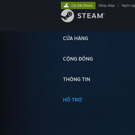
Cài đặt Steam
đăng nhập
|
Ngôn n
CỬA HÀNG
CỘNG ĐỒNG
THÔNG TIN
HỖ TRỢ