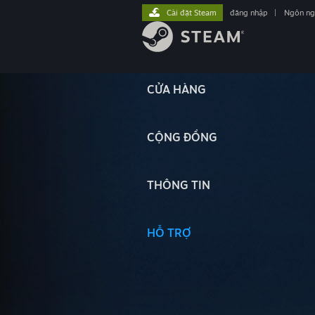
Cài đặt Steam
đăng nhập
|
Ngôn n
CỬA HÀNG
CỘNG ĐỒNG
THÔNG TIN
HỖ TRỢ