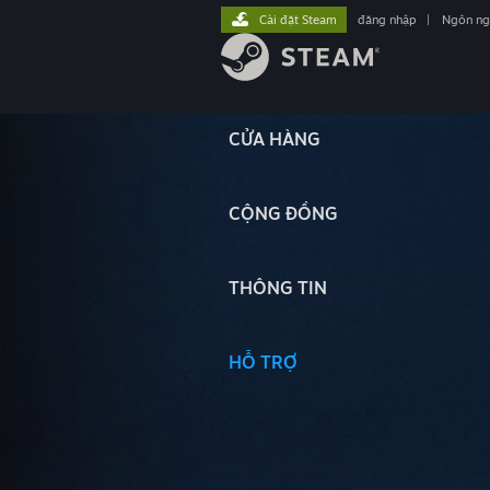
Cài đặt Steam
đăng nhập
|
Ngôn n
CỬA HÀNG
CỘNG ĐỒNG
THÔNG TIN
HỖ TRỢ