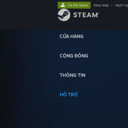
Cài đặt Steam
đăng nhập
|
Ngôn n
CỬA HÀNG
CỘNG ĐỒNG
THÔNG TIN
HỖ TRỢ