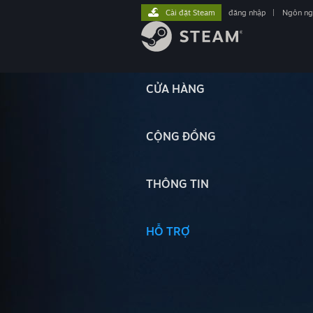
Cài đặt Steam
đăng nhập
|
Ngôn n
CỬA HÀNG
CỘNG ĐỒNG
THÔNG TIN
HỖ TRỢ