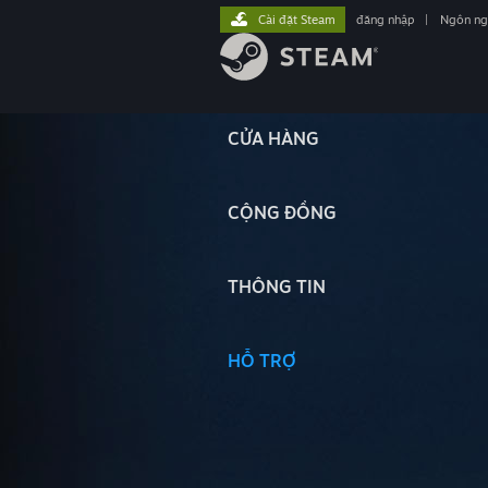
Cài đặt Steam
đăng nhập
|
Ngôn n
CỬA HÀNG
CỘNG ĐỒNG
THÔNG TIN
HỖ TRỢ