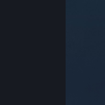
© Valve Corporation. Bảo lưu mọi quyền. Tất cả các
thương hiệu là tài sản của chủ sở hữu tương ứng tại
Hoa Kỳ và các quốc gia khác.
Chính sách bảo mật
|
Pháp lý
|
Hỗ trợ tiếp cận
|
Thỏa thuận người đăng
ký Steam
|
Hoàn tiền
|
Về cookie