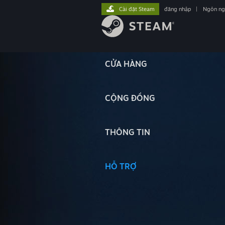
Cài đặt Steam
đăng nhập
|
Ngôn n
CỬA HÀNG
CỘNG ĐỒNG
THÔNG TIN
HỖ TRỢ