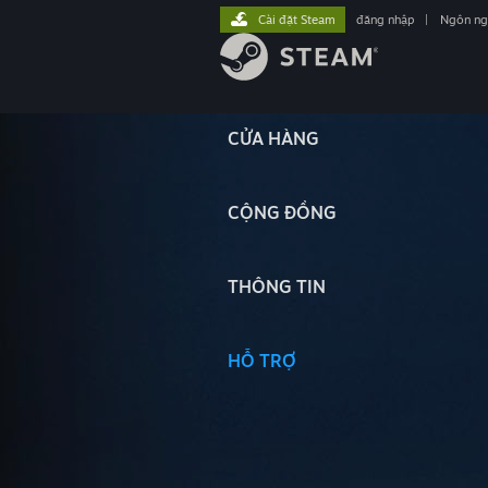
Cài đặt Steam
đăng nhập
|
Ngôn n
CỬA HÀNG
CỘNG ĐỒNG
THÔNG TIN
HỖ TRỢ