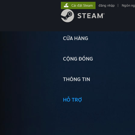
Cài đặt Steam
đăng nhập
|
Ngôn n
CỬA HÀNG
CỘNG ĐỒNG
THÔNG TIN
HỖ TRỢ