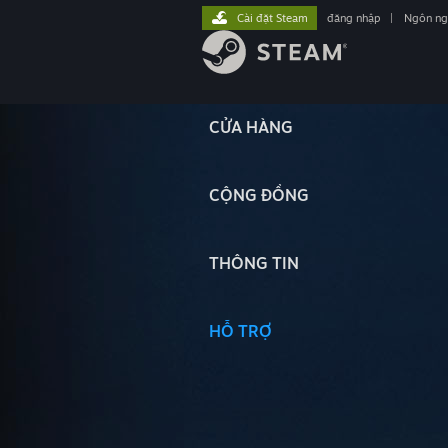
Cài đặt Steam
đăng nhập
|
Ngôn n
CỬA HÀNG
CỘNG ĐỒNG
THÔNG TIN
HỖ TRỢ