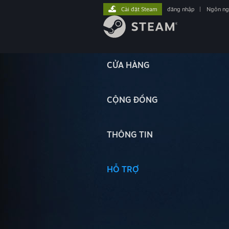
Cài đặt Steam
đăng nhập
|
Ngôn n
CỬA HÀNG
CỘNG ĐỒNG
THÔNG TIN
HỖ TRỢ