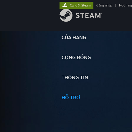
Cài đặt Steam
đăng nhập
|
Ngôn n
CỬA HÀNG
CỘNG ĐỒNG
THÔNG TIN
HỖ TRỢ