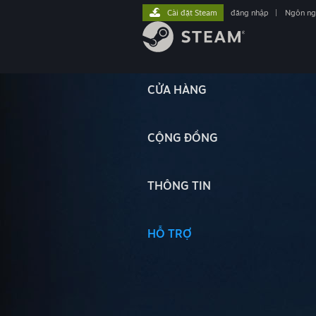
Cài đặt Steam
đăng nhập
|
Ngôn n
CỬA HÀNG
CỘNG ĐỒNG
THÔNG TIN
HỖ TRỢ