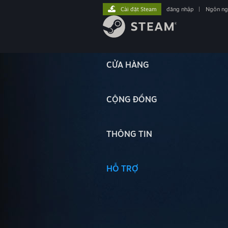
Cài đặt Steam
đăng nhập
|
Ngôn n
CỬA HÀNG
CỘNG ĐỒNG
THÔNG TIN
HỖ TRỢ