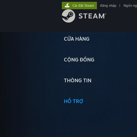
Cài đặt Steam
đăng nhập
|
Ngôn n
CỬA HÀNG
CỘNG ĐỒNG
THÔNG TIN
HỖ TRỢ